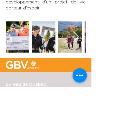
développement d’un projet de vie
porteur d’espoir.
Bureau de Québec
Place Iberville Trois
2960, boulevard Laurier, bureau 500
Québec (Québec) G1V 4S1
Téléphone : (
418) 656-1313
Courriel :
info@gbvavocats.com