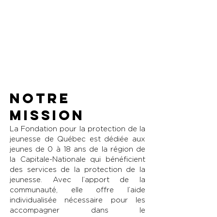
évoluer dans une société solidaire
et inclusive, de pouvoir compter sur
une famille élargie, un ami, un voisin,
un enseignant, un coach, peut faire
toute la différence. »
Commission spéciale sur les droits des
enfants et la protection de la jeunesse.
Notre
mission
La Fondation pour la protection de la
jeunesse de Québec est dédiée aux
jeunes de 0 à 18 ans de la région de
la Capitale-Nationale qui bénéficient
des services de la protection de la
jeunesse. Avec l’apport de la
communauté, elle offre l’aide
individualisée nécessaire pour les
accompagner dans le