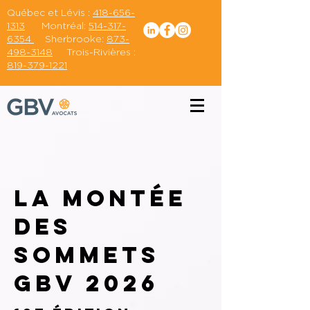
Québec et Lévis :
418-656-
1313
Montréal:
514-317-
6354
Sherbrooke:
873-
498-3148
Trois-Rivières :
819-379-1221
La Montée
des
Sommets
GBV 2026