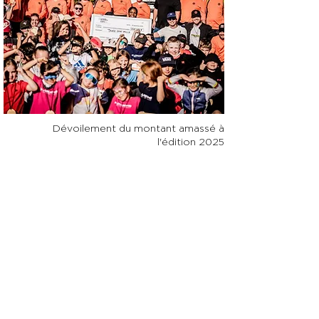
Dévoilement du montant amassé à
l'édition 2025
« Chaque citoyen a un rôle à jouer
pour assurer le bien-être des
enfants. Une société bienveillante
incarne une responsabilité
collective qui exige la conjugaison
des efforts de la population, des
institutions et de l'État, pour
répondre aux besoins des familles.
Pour plusieurs enfants qui vivent
des difficultés, le fait de pouvoir