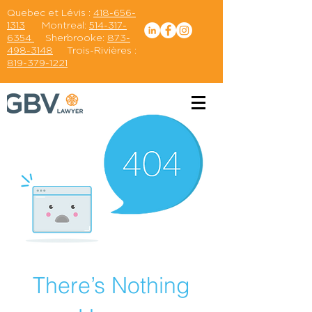
Quebec et Lévis :
418-656-
1313
Montreal:
514-317-
6354
Sherbrooke:
873-
498-3148
Trois-Rivières :
819-379-1221
There’s Nothing