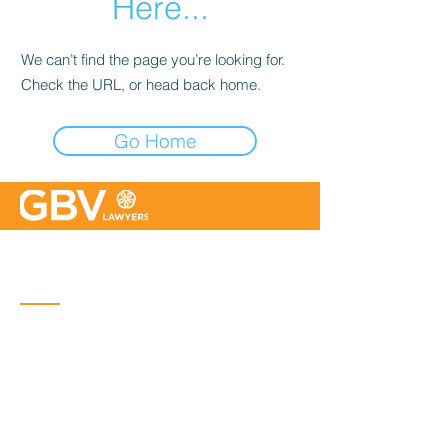
Here...
We can’t find the page you’re looking for.
Check the URL, or head back home.
Go Home
Quebec
Place Iberville Trois
2960, boulevard Laurier, bureau 500
Quebec (Québec) G1V 4S1
Phone :
418-656-1313
Email:
info@gbvavocats.com