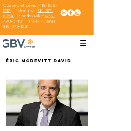
Quebec et Lévis :
418-656-
1313
Montreal:
514-317-
6354
Sherbrooke:
873-
498-3148
Trois-Rivières :
819-379-1221
Éric McDevitt David