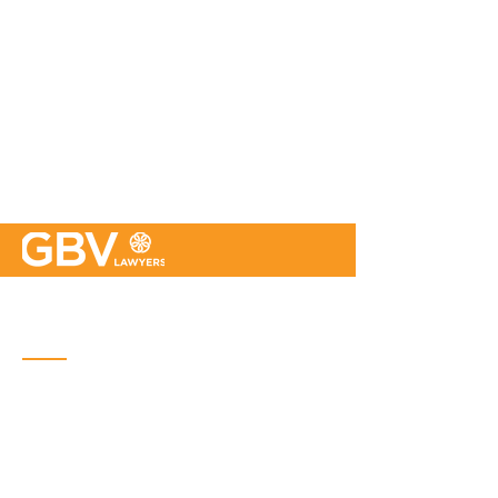
Quebec
Place Iberville Trois
2960, boulevard Laurier, bureau 500
Quebec (Québec) G1V 4S1
Phone :
418-656-1313
Email:
info@gbvavocats.com