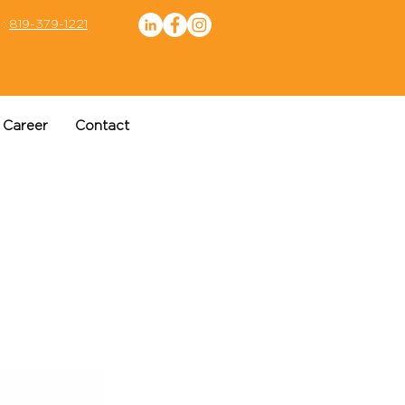
 :
819-379-1221
Career
Contact