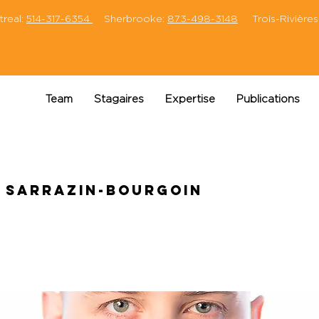
eal:
514-317-6354
Sherbrooke:
873-498-3148
Trois-Rivières
Team
Stagaires
Expertise
Publications
 Sarrazin-Bourgoin