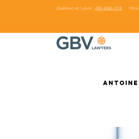
Quebec et Lévis :
418-656-1313
Montr
Antoine