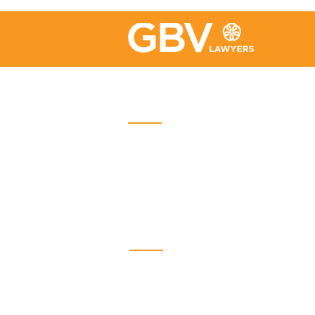
Quebec
Place Iberville Trois
2960, boulevard Laurier, bureau
500
Quebec (Québec) G1V 4S1
Phone :
418-656-1313
Email:
info@gbvavocats.com
Lévis
5700 J.-B.-Michaud Street
Suite 500
Lévis, Quebec G6V 0N9
Phone: (418) 656-1313
Email:
info@gbvavocats.com