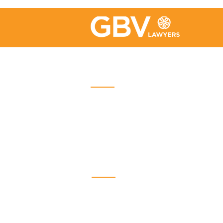
Quebec
Place Iberville Trois
2960, boulevard Laurier, bureau
500
Quebec (Québec) G1V 4S1
Phone :
418-656-1313
Email:
info@gbvavocats.com
Lévis
5700 J.-B.-Michaud Street
Suite 500
Lévis, Quebec G6V 0N9
Phone: (418) 656-1313
Email:
info@gbvavocats.com