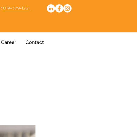
 :
819-379-1221
Career
Contact