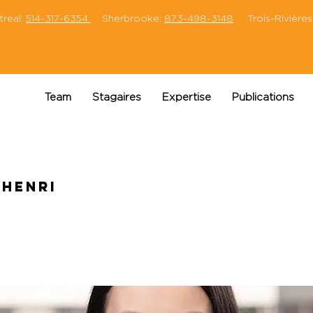
eal:
514-317-6354
Sherbrooke:
873-498-3148
Trois-Rivières
Team
Stagaires
Expertise
Publications
 Henri