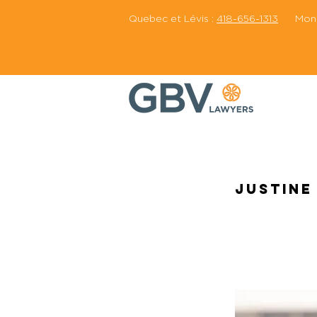
Quebec et Lévis :
418-656-1313
Montr
Justine