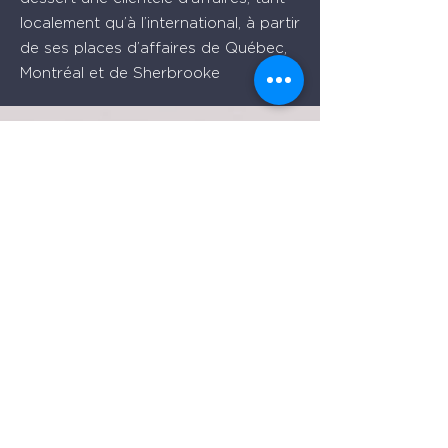
localement qu’à l’international, à partir
de ses places d’affaires de Québec,
Montréal et de Sherbrooke
Bureau de Québec
Place Iberville Trois
2960, boulevard Laurier, bureau 500
Québec (Québec) G1V 4S1
Téléphone : (
418) 656-1313
Courriel :
info@gbvavocats.com
Bureau de Montréal