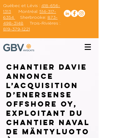
Québec et Lévis :
418-656-
1313
Montréal:
514-317-
6354
Sherbrooke:
873-
498-3148
Trois-Rivières :
819-379-1221
Chantier Davie
annonce
l’acquisition
d’Enersense
Offshore Oy,
exploitant du
chantier naval
de Mäntyluoto