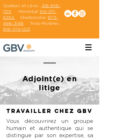
Québec et Lévis :
418-656-
1313
Montréal:
514-317-
6354
Sherbrooke:
873-
498-3148
Trois-Rivières :
819-379-1221
Adjoint(e) en
litige
Travailler chez GBV
Vous découvrirez un groupe
humain et authentique qui se
distingue par son expertise, sa