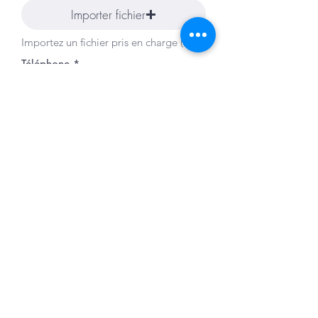
Importer fichier
Importez un fichier pris en charge (max. 15 Mo)
Téléphone
Lettre de présentation
Importer fichier
Importez un fichier pris en charge (max. 15 Mo)
Postuler