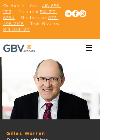
Québec et Lévis :
418-656-
1313
Montréal:
514-317-
6354
Sherbrooke:
873-
498-3148
Trois-Rivières :
819-379-1221
Gilles Warren