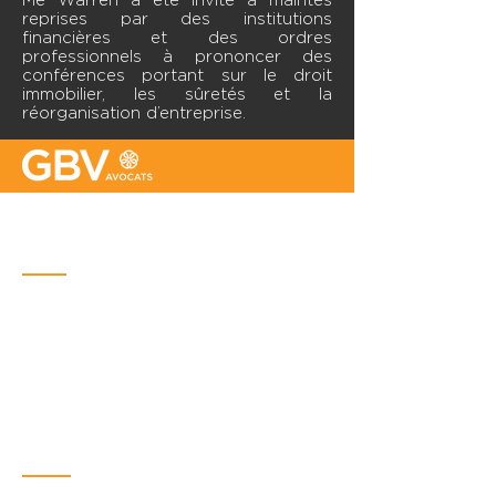
​Me Warren a été invité à maintes
reprises par des institutions
financières et des ordres
professionnels à prononcer des
conférences portant sur le droit
immobilier, les sûretés et la
réorganisation d’entreprise.
Bureau de Québec
Place Iberville Trois
2960, boulevard Laurier, bureau 500
Québec (Québec) G1V 4S1
Téléphone : (
418) 656-1313
Courriel :
info@gbvavocats.com
Bureau de Montréal