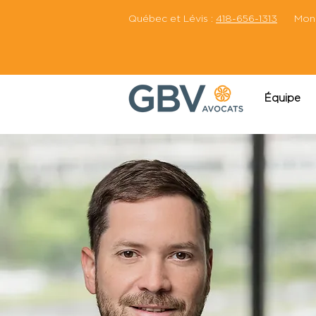
Québec et Lévis :
418-656-1313
Montr
Équipe