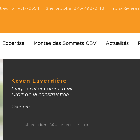
éal:
514-317-6354
Sherbrooke:
873-498-3148
Trois-Rivières
Expertise
Montée des Sommets GBV
Actualités
Keven Laverdière
Litige civil et commercial
Droit de la construction
Québec
klaverdiere@gbvavocats.com