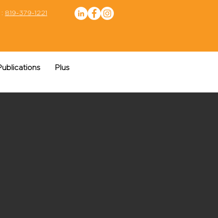
 :
819-379-1221
Publications
Plus