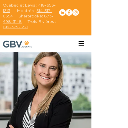
Québec et Lévis :
418-656-
1313
Montréal:
514-317-
6354
Sherbrooke:
873-
498-3148
Trois-Rivières :
819-379-1221