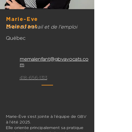
Marie-Eve
Malenfant
Droit du travail et de l'emploi
Québec
memalenfant@gbvavocats.co
m
418-656-1313
Marie-Ève s’est jointe à l’équipe de GBV
à l’été 2025.
Elle oriente principalement sa pratique