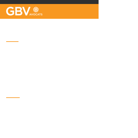
Bureau de Québec
Place Iberville Trois
2960, boulevard Laurier, bureau 500
Québec (Québec) G1V 4S1
Téléphone : (
418) 656-1313
Courriel :
info@gbvavocats.com
Bureau de Montréal
Bureaux métropolitains
6300, avenue du Parc, bureau 600,
Montréal (Québec) H2V 4H8
Téléphone :
(514) 317-6354
Courriel :
info@gbvavocats.com