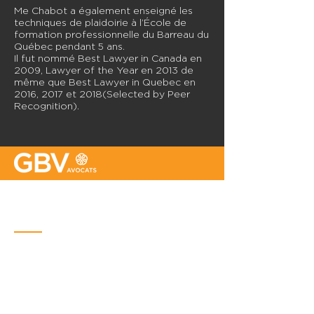
Me Chabot a également enseigné les
techniques de plaidoirie à l’École de
formation professionnelle du Barreau du
Québec pendant 5 ans.​
Il fut nommé Best Lawyer in Canada en
2009, Lawyer of the Year en 2013 de
même que Best Lawyer in Quebec en
2016, 2017 et 2018(Selected by Peer
Recognition).
Bureau de Québec
Place Iberville Trois
2960, boulevard Laurier, bureau 500
Québec (Québec) G1V 4S1
Téléphone : (
418) 656-1313