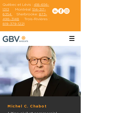
Québec et Lévis :
418-656-
1313
Montréal:
514-317-
6354
Sherbrooke:
873-
498-3148
Trois-Rivières :
819-379-1221
Michel C. Chabot