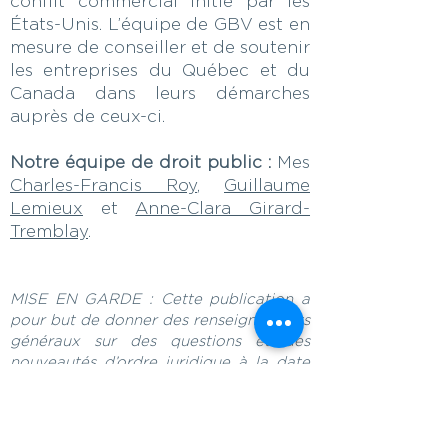
conflit commercial initié par les
États-Unis. L’équipe de GBV est en
mesure de conseiller et de soutenir
les entreprises du Québec et du
Canada dans leurs démarches
auprès de ceux-ci.
Notre équipe de droit public :
Mes
Charles-Francis Roy
,
Guillaume
Lemieux
et
Anne-Clara Girard-
Tremblay
.
MISE EN GARDE : Cette publication a
pour but de donner des renseignements
généraux sur des questions et des
nouveautés d’ordre juridique à la date
indiquée. Les renseignements en cause
ne sont pas des avis juridiques et ne
doivent pas être traités ni invoqués
comme tels.