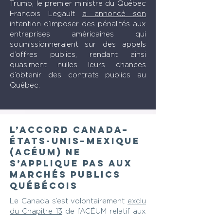
Trump, le premier ministre du Québec
François Legault
a annoncé son
intention
d’imposer des pénalités aux
entreprises américaines qui
soumissionneraient sur des appels
d’offres publics, rendant ainsi
quasiment nulles leurs chances
d’obtenir des contrats publics au
Québec.
L’Accord Canada–
États-Unis–Mexique
(
ACÉUM
) ne
s’applique pas aux
marchés publics
québécois
Le Canada s’est volontairement
exclu
du Chapitre 13
de l’ACÉUM relatif aux