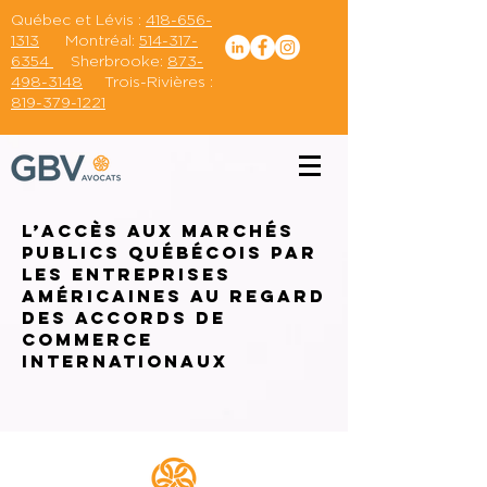
Québec et Lévis :
418-656-
1313
Montréal:
514-317-
6354
Sherbrooke:
873-
498-3148
Trois-Rivières :
819-379-1221
L’accès aux marchés
publics québécois par
les entreprises
américaines au regard
des accords de
commerce
internationaux