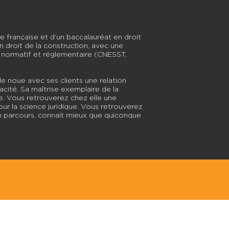
re française et d’un baccalauréat en droit
n droit de la construction, avec une
l, normatif et réglementaire (CNESST,
le noue avec ses clients une relation
cacité. Sa maîtrise exemplaire de la
e. Vous retrouverez chez elle une
our la science juridique. Vous retrouverez
 parcours, connait mieux que quiconque
e
Liens rapides