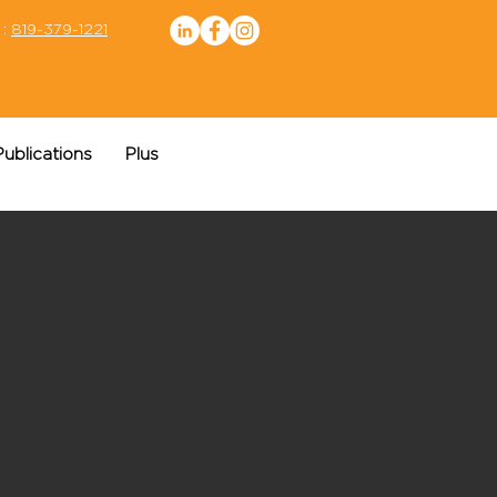
 :
819-379-1221
Publications
Plus