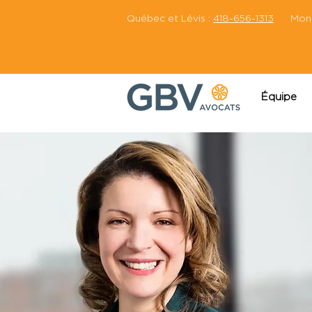
Québec et Lévis :
418-656-1313
Montr
Équipe