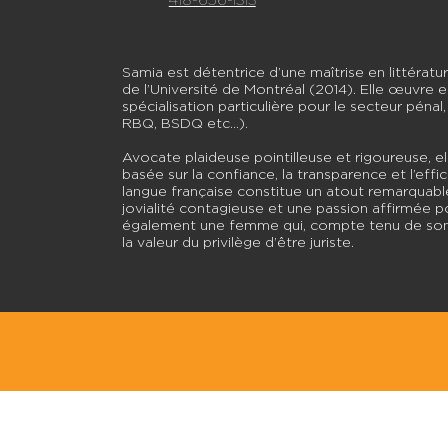
418-656-1313
Samia est détentrice d’une maîtrise en littératu
de l’Université de Montréal (2014). Elle œuvre e
spécialisation particulière pour le secteur péna
RBQ, BSDQ etc…).
Avocate plaideuse pointilleuse et rigoureuse, el
basée sur la confiance, la transparence et l’effi
langue française constitue un atout remarquabl
jovialité contagieuse et une passion affirmée p
également une femme qui, compte tenu de son
la valeur du privilège d’être juriste.
Bureau de Montréal
Bureau de Sherbrook