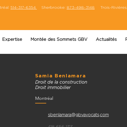
éal:
514-317-6354
Sherbrooke:
873-498-3148
Trois-Rivières
Expertise
Montée des Sommets GBV
Actualités
Samia Benlamara
Droit de la construction
Droit immobilier
Montréal
sbenlamara@gbvavocats,com