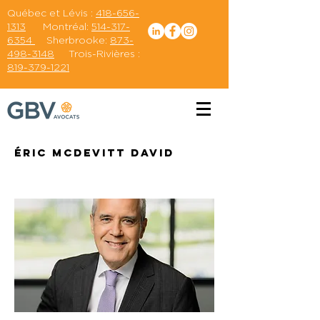
Québec et Lévis :
418-656-
1313
Montréal:
514-317-
6354
Sherbrooke:
873-
498-3148
Trois-Rivières :
819-379-1221
Éric McDevitt David