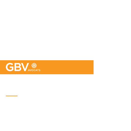
Bureau de Québec
Place Iberville Trois
2960, boulevard Laurier, bureau 500
Québec (Québec) G1V 4S1
Téléphone : (
418) 656-1313
Courriel :
info@gbvavocats.com