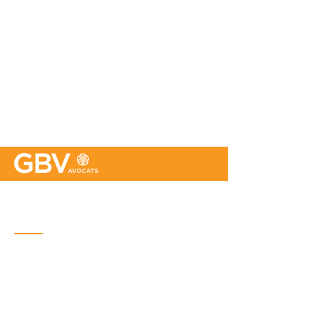
Bureau de Québec
Place Iberville Trois
2960, boulevard Laurier, bureau 500
Québec (Québec) G1V 4S1
Téléphone : (
418) 656-1313
Courriel :
info@gbvavocats.com