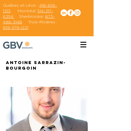
Québec et Lévis :
418-656-
1313
Montréal:
514-317-
6354
Sherbrooke:
873-
498-3148
Trois-Rivières :
819-379-1221
Antoine Sarrazin-
Bourgoin