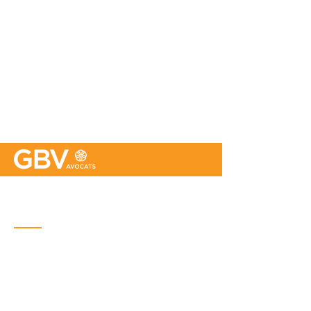
Bureau de Québec
Place Iberville Trois
2960, boulevard Laurier, bureau 500
Québec (Québec) G1V 4S1
Téléphone : (
418) 656-1313
Courriel :
info@gbvavocats.com