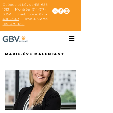
Québec et Lévis :
418-656-
1313
Montréal:
514-317-
6354
Sherbrooke:
873-
498-3148
Trois-Rivières :
819-379-1221
Marie-Ève Malenfant