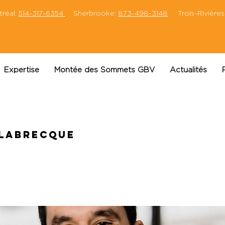
éal:
514-317-6354
Sherbrooke:
873-498-3148
Trois-Rivières
Expertise
Montée des Sommets GBV
Actualités
 Labrecque