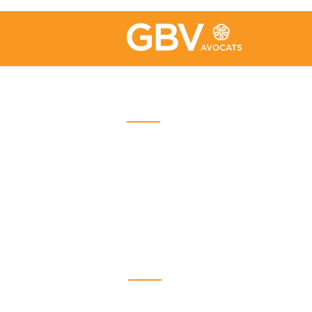
Bureau de Québec
Place Iberville Trois
2960, boulevard Laurier, bureau
500
Québec (Québec) G1V 4S1
Téléphone : (
418) 656-1313
Courriel :
info@gbvavocats.com
Bureau de Lévis
5700, Rue J.-B.- Michaud
Bureau 500