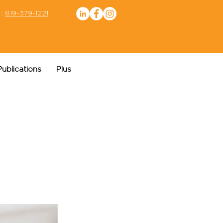
 :
819-379-1221
Publications
Plus