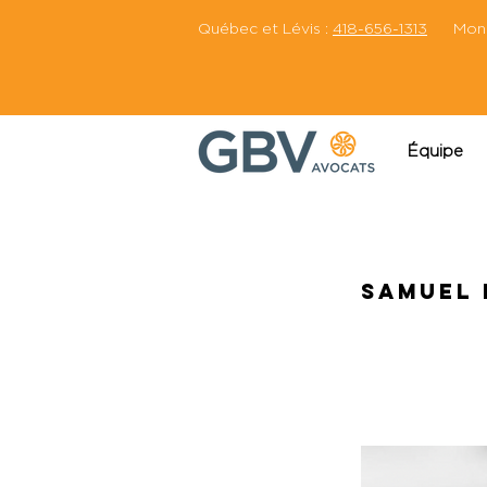
Québec et Lévis :
418-656-1313
Montr
Équipe
Samuel