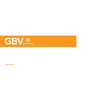
Bureau de Québec
Place Iberville Trois
2960, boulevard Laurier, bureau 500
Québec (Québec) G1V 4S1
Téléphone : (
418) 656-1313
Courriel :
info@gbvavocats.com
Bureau de Montréal